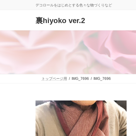
コ
ナ
デコロールをはじめとする色々な物づくりなど
ン
ビ
テ
ゲ
裏hiyoko ver.2
ン
ー
ツ
シ
へ
ョ
ス
ン
キ
に
ッ
移
プ
動
トップページ用
IMG_7696
IMG_7696