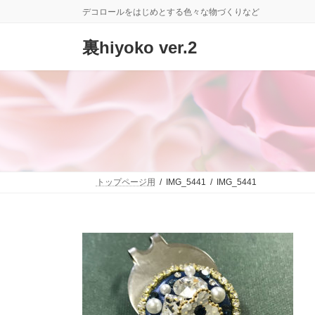
コ
ナ
デコロールをはじめとする色々な物づくりなど
ン
ビ
テ
ゲ
裏hiyoko ver.2
ン
ー
ツ
シ
へ
ョ
ス
ン
キ
に
ッ
移
プ
動
トップページ用
IMG_5441
IMG_5441